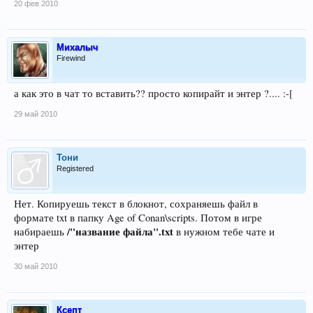
20 фев 2010
Михалыч
Firewind
а как это в чат то вставить?? просто копирайт и энтер ?.... :-[
29 май 2010
Тони
Registered
Нет. Копируешь текст в блокнот, сохраняешь файл в
формате txt в папку Age of Conan\scripts. Потом в игре
/"название файла".txt
набираешь
в нужном тебе чате и
энтер
30 май 2010
Ксепт