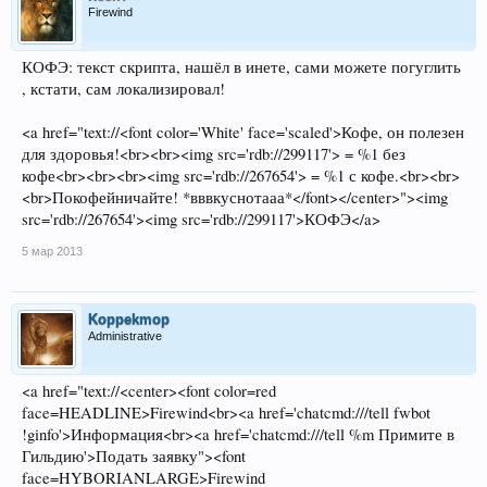
Firewind
КОФЭ: текст скрипта, нашёл в инете, сами можете погуглить
, кстати, сам локализировал!
<a href="text://<font color='White' face='scaled'>Кофе, он полезен
для здоровья!<br><br><img src='rdb://299117'> = %1 без
кофе<br><br><br><img src='rdb://267654'> = %1 с кофе.<br><br>
<br>Покофейничайте! *вввкуснотааа*</font></center>"><img
src='rdb://267654'><img src='rdb://299117'>КОФЭ</a>
5 мар 2013
Koppekmop
Administrative
<a href="text://<center><font color=red
face=HEADLINE>Firewind<br><a href='chatcmd:///tell fwbot
!ginfo'>Информация<br><a href='chatcmd:///tell %m Примите в
Гильдию'>Подать заявку"><font
face=HYBORIANLARGE>Firewind