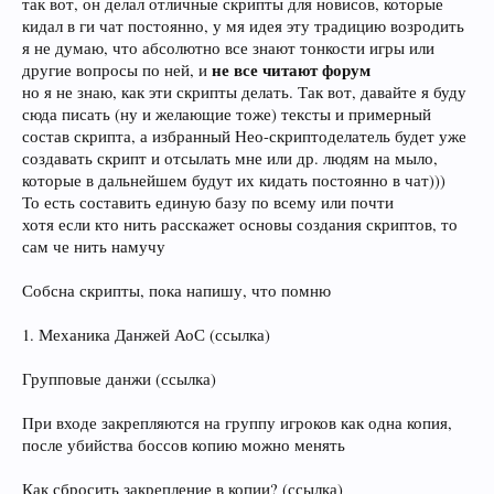
так вот, он делал отличные скрипты для новисов, которые
кидал в ги чат постоянно, у мя идея эту традицию возродить
я не думаю, что абсолютно все знают тонкости игры или
не все читают форум
другие вопросы по ней, и
но я не знаю, как эти скрипты делать. Так вот, давайте я буду
сюда писать (ну и желающие тоже) тексты и примерный
состав скрипта, а избранный Нео-скриптоделатель будет уже
создавать скрипт и отсылать мне или др. людям на мыло,
которые в дальнейшем будут их кидать постоянно в чат)))
То есть составить единую базу по всему или почти
хотя если кто нить расскажет основы создания скриптов, то
сам че нить намучу
Собсна скрипты, пока напишу, что помню
1. Механика Данжей АоС (ссылка)
Групповые данжи (ссылка)
При входе закрепляются на группу игроков как одна копия,
после убийства боссов копию можно менять
Как сбросить закрепление в копии? (ссылка)