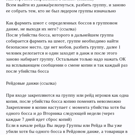
Всем выйти из данжа/релогнуться, разбить группу, и заново
ее собрать тем, кто не был лидером группы изначально
Как фармить шмот с определенных боссов в групповом
данже, не выходя их него? (ссылка)
После убийства босса, которого в дальнейшем группа
собирается фармить на шмот, группе необходимо найти
безопасное место, где нет мобов, разбить группу, далее 1
человек релогается и один заходит в данж и после этого
заново набирает группу. Остальным только надо нажать ОК
на всплывающем сообщении о смене копии и так каждый раз
после убийства босса
Рейдовые данжи (ссылка)
При входе закрепляются на группу или рейд игроков как одна
копия, после убийства босса копию поменять невозможно
Закрепление в копии наступает с момента убийства хотя бы
одного босса и до Вторника следующей недели (через
каждые 7 дней идет сброс копий)
Если в начале рейда Вы лидер Группы или Рейда и Вы уже
убили хотя бы одного босса в Рейдовом данже, а товарищи в