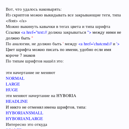
Вот, что удалось наковырять:
Из скриптов можно выкидывать все закрывающие теги, типа
</font> </a>
Можно выкинуть кавычки в тегах цвета и типа шрифта
Ссылки
<a href="text://
должна закрываться
">
между ними не
должно быть
"
По аналогии, не должно быть
'
между
<a href='chatcmd://
и
'>
Цвет шрифта можно писать по имени, удобно если имя
короче 7 знаков
По типам шрифтов нашёл это:
эти начертание не меняют
NORMAL
LARGE
HUGE
эти меняют начертание на
HYBORIA
HEADLINE
И никто не отменял имена шрифтов, типа:
HYBORIANSMALL
HYBORIANLARGE
Интересно это откуда