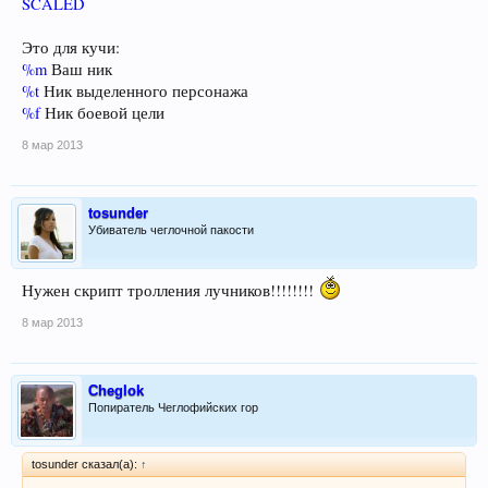
SCALED
Это для кучи:
%m
Ваш ник
%t
Ник выделенного персонажа
%f
Ник боевой цели
8 мар 2013
tosunder
Убиватель чеглочной пакости
Нужен скрипт тролления лучников!!!!!!!!
8 мар 2013
Cheglok
Попиратель Чеглофийских гор
tosunder сказал(а):
↑